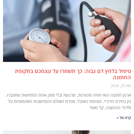
ול בלחץ דם גבוה: כך תשמרו על עצמכם בתקופת
תונה
2
ון חתונה הוא חוויה מטורפת, מרגשת ובלי ספק אחת המתישות שתעברו.
 בחירת הדיג'יי, טעימות האוכל, סגירת האולם והמחשבות האינסופיות על
ורי ההושבה, קל מאוד
עוד »