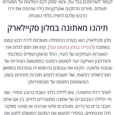
וד לשירותכם בכל עת, והוא יספק לכם המלצות על מסעדות
מעולות, סיורים מרתקים ואטרקציות בילוי שיהפכו את ירח
הדבש שלכם לחוויה בלתי נשכחת.
יהנו מאתונה במלון סקיילארק
ון סקיילארק הוא נקודת ההתחלה מושלמת לירח דבש קסום
אתונה (
לצפייה במלון במפות גוגל
). קחו את הזמן לגלות את
האוצרות העתיקים של העיר, החל מהאקרופוליס המלכותי
פרתנון האייקוני ועד לשיטוט רומנטי בסמטאות הציוריות של
נת פלאקה. הקיפו את עצמכם בהיסטוריה ובתרבות במוזיאון
רכיאולוגי הלאומי, ואל תשכחו לחפש מזכרות מיוחדות בשוק
הפשפשים התוסס של מונסטיראקי.
חר רדת החשיכה, צאו ללילה בלתי נשכח ברובע פסירי, שם
י הלילה הצבעוניים של אתונה מתעוררים לחיים. בין אם אתם
בבי ברים טרנדיים, מועדונים מלאי אנרגיה או מופעי מוזיקה
ה אינטימיים, בפסירי תמצאו את המקום המושלם לחגוג את