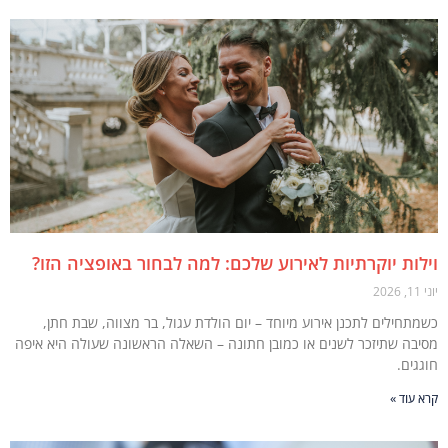
ות יוקרתיות לאירוע שלכם: למה לבחור באופציה הזו?
תחילים לתכנן אירוע מיוחד – יום הולדת עגול, בר מצווה, שבת חתן,
בה שתיזכר לשנים או כמובן חתונה – השאלה הראשונה שעולה היא איפה
ים.
עוד »