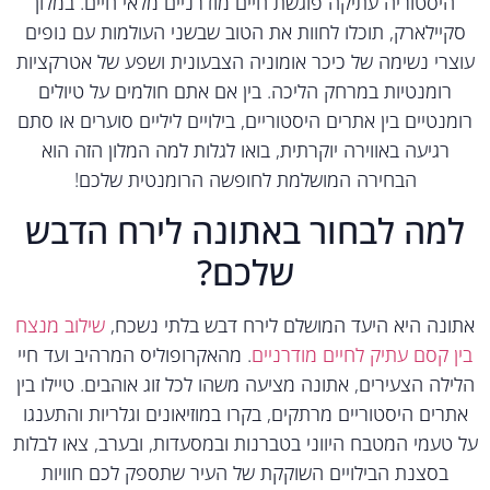
היסטוריה עתיקה פוגשת חיים מודרניים מלאי חיים. במלון
קיילארק, תוכלו לחוות את הטוב שבשני העולמות עם נופים
צרי נשימה של כיכר אומוניה הצבעונית ושפע של אטרקציות
רומנטיות במרחק הליכה. בין אם אתם חולמים על טיולים
מנטיים בין אתרים היסטוריים, בילויים ליליים סוערים או סתם
רגיעה באווירה יוקרתית, בואו לגלות למה המלון הזה הוא
הבחירה המושלמת לחופשה הרומנטית שלכם!
מה לבחור באתונה לירח הדבש
שלכם?
ונה היא היעד המושלם לירח דבש בלתי נשכח,
שילוב מנצח
ן קסם עתיק לחיים מודרניים
. מהאקרופוליס המרהיב ועד חיי
ילה הצעירים, אתונה מציעה משהו לכל זוג אוהבים. טיילו בין
רים היסטוריים מרתקים, בקרו במוזיאונים וגלריות והתענגו
טעמי המטבח היווני בטברנות ובמסעדות, ובערב, צאו לבלות
בסצנת הבילויים השוקקת של העיר שתספק לכם חוויות