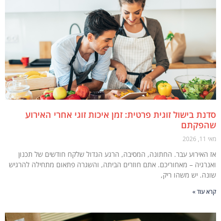
ת בישול זוגית פרטית: זמן איכות זוגי אחרי האירוע
פקתם
2
האירוע עבר. החתונה, המסיבה, הרגע הגדול שלקח חודשים של תכנון
רגיה – מאחוריכם. אתם חוזרים הביתה, והשגרה פתאום מתחילה להרגיש
ה. יש משהו ריק,
עוד »