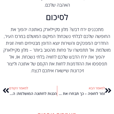
האהבה שלכם.
לסיכום
מתכננים ירח דבש? מלון סקיילארק באתונה יהפוך את
ופשה שלכם לבלתי נשכחת! המיקום המושלם במרכז העיר,
חדרים המפנקים והשירות יוצא הדופן מבטיחים חוויה זוגית
שלמת. אל תתפשרו על פחות מהטוב ביותר – מלון סקיילארק
יהפוך את ירח הדבש שלכם לחוויה בלתי נשכחת. אז, אל
פספסו את ההזדמנות לחוות את הקסם של אתונה וליצור
זיכרונות שיישארו איתכם לנצח.
למאמר הבא
למאמר הקודם
זמר לחופה – כך תבחרו את השיר והזמר המושלמים לרגע המיוחד
הכנות לחתונה המושלמת: המדריך המלא