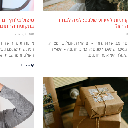
וקרתיות לאירוע שלכם: למה לבחור
טיפול בלחץ דם 
 הזו?
בתקופת החתונה
מאי 25, 2026
 לתכנן אירוע מיוחד – יום הולדת עגול, בר מצווה,
ארגון חתונה הוא חוו
מסיבה שתיזכר לשנים או כמובן חתונה – השאלה
המתישות שתעברו. בין 
עולה היא איפה חוגגים.
האולם והמחשבות האינ
קרא עוד »