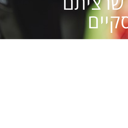
 שרציתם
קיים