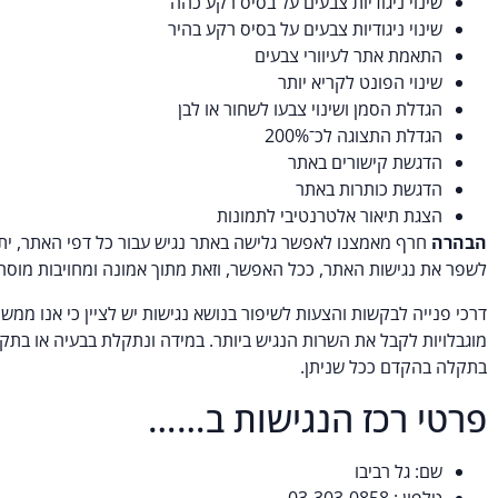
שינוי ניגודיות צבעים על בסיס רקע כהה
שינוי ניגודיות צבעים על בסיס רקע בהיר
התאמת אתר לעיוורי צבעים
שינוי הפונט לקריא יותר
הגדלת הסמן ושינוי צבעו לשחור או לבן
הגדלת התצוגה לכ־200%
הדגשת קישורים באתר
הדגשת כותרות באתר
הצגת תיאור אלטרנטיבי לתמונות
הבהרה
חרף מאמצנו לאפשר גלישה באתר נגיש עבור כל דפי האתר, יתכ
לשפר את נגישות האתר, ככל האפשר, וזאת מתוך אמונה ומחויבות מוסרי
דרכי פנייה לבקשות והצעות לשיפור בנושא נגישות יש לציין כי אנו מ
מוגבלויות לקבל את השרות הנגיש ביותר. במידה ונתקלת בבעיה או בת
בתקלה בהקדם ככל שניתן.
פרטי רכז הנגישות ב……
שם: גל רביבו
טלפון : 03-303-0858