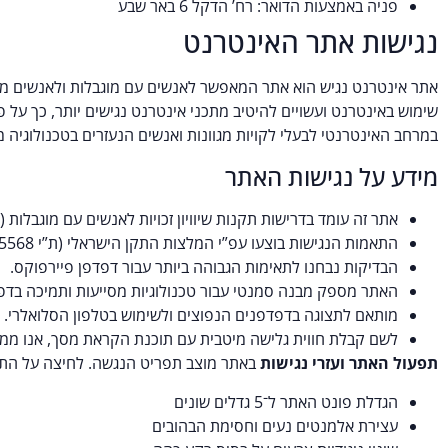
פניה באמצעות הדואר: רח’ הדקל 6 באר שבע
נגישות אתר האינטרנט
במרחב האינטרנטי לבעלי לקויות מגוונות ואנשים הנעזרים בטכנולוגיה
מידע על נגישות האתר
אתר זה עומד בדרישות תקנות שיוויון זכויות לאנשים עם מוגבלות (הת
התאמות הנגישות בוצעו עפ”י המלצות התקן הישראלי (ת”י 5568) לנגישות תכנים באינטרנט ברמת AA ומסמך0 הבינלאומי.
הבדיקות נבחנו לתאימות הגבוהה ביותר עבור דפדפן פיירפוקס.
האתר מספק מבנה סמנטי עבור טכנולוגיות מסייעות ותמיכה בדפוס השימוש המקובל 
מותאם לתצוגה בדפדפנים הנפוצים ולשימוש בטלפון הסלואלרי.
לשם קבלת חווית גלישה מיטבית עם תוכנת הקראת מסך, אנו ממליצים לשימוש בת
תפעול האתר ועזרי נגישות
באתר מוצב תפריט הנגשה. לחיצה על התפ
הגדלת פונט האתר ל־5 גדלים שונים
עצירת אלמנטים נעים וחסימת הבהובים