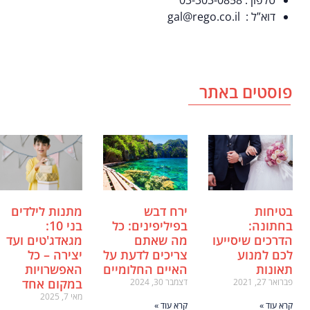
דוא”ל : gal@rego.co.il
פוסטים באתר
בטיחות
ירח דבש
מתנות לילדים
בחתונה:
בפיליפינים: כל
בני 10:
הדרכים שיסייעו
מה שאתם
מגאדג'טים ועד
לכם למנוע
צריכים לדעת על
יצירה – כל
תאונות
האיים החלומיים
האפשרויות
במקום אחד
פברואר 27, 2021
דצמבר 30, 2024
מאי 7, 2025
קרא עוד »
קרא עוד »