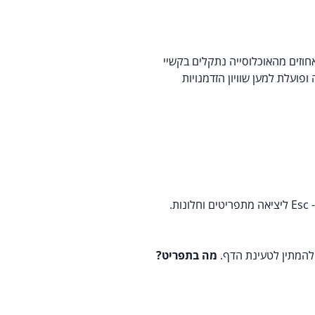
נטרנט נגיש הוא אתר המאפשר לאנשים עם מוגבלות ולאנשים מבוגרים לגלוש באותה רמה של יעילות והנאה ככל הגולשים, כ- 20 עד 25 אחוזים מהאוכלוסייה נתקלים בקשיי
ברת מייקרוסופט. חברת איילון מאמינה ופועלת למען שוויון הזדמנויות
להמתין לטעינת הדף.
מה בתפריט
?