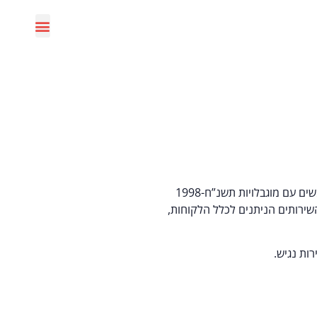
נוקט את מירב המאמצים ומשקיע משאבים רבים על מנת לספק לכל לקוחותיו שירות שוויוני, מכובד, נגיש ומקצועי. בהתאם לחוק שוויון זכויות לאנשים עם מוגבלויות תשנ”ח-1998
שירותים הניתנים לכלל הלקוחות,
ות נגיש.